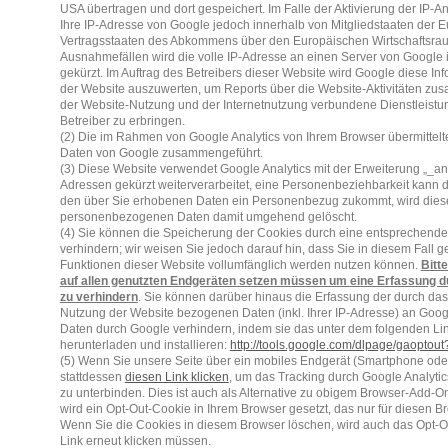
USA übertragen und dort gespeichert. Im Falle der Aktivierung der IP-A
Ihre IP-Adresse von Google jedoch innerhalb von Mitgliedstaaten der 
Vertragsstaaten des Abkommens über den Europäischen Wirtschaftsraum
Ausnahmefällen wird die volle IP-Adresse an einen Server von Google 
gekürzt. Im Auftrag des Betreibers dieser Website wird Google diese I
der Website auszuwerten, um Reports über die Website-Aktivitäten zu
der Website-Nutzung und der Internetnutzung verbundene Dienstleis
Betreiber zu erbringen.
(2) Die im Rahmen von Google Analytics von Ihrem Browser übermittelte
Daten von Google zusammengeführt.
(3) Diese Website verwendet Google Analytics mit der Erweiterung „_a
Adressen gekürzt weiterverarbeitet, eine Personenbeziehbarkeit kann
den über Sie erhobenen Daten ein Personenbezug zukommt, wird diese
personenbezogenen Daten damit umgehend gelöscht.
(4) Sie können die Speicherung der Cookies durch eine entsprechende 
verhindern; wir weisen Sie jedoch darauf hin, dass Sie in diesem Fall g
Funktionen dieser Website vollumfänglich werden nutzen können.
Bitt
auf allen genutzten Endgeräten setzen müssen um eine Erfassung 
zu verhindern
. Sie können darüber hinaus die Erfassung der durch das
Nutzung der Website bezogenen Daten (inkl. Ihrer IP-Adresse) an Goog
Daten durch Google verhindern, indem sie das unter dem folgenden Li
herunterladen und installieren:
http://tools.google.com/dlpage/gaoptou
(5) Wenn Sie unsere Seite über ein mobiles Endgerät (Smartphone ode
stattdessen
diesen Link klicken
, um das Tracking durch Google Analytic
zu unterbinden. Dies ist auch als Alternative zu obigem Browser-Add-O
wird ein Opt-Out-Cookie in Ihrem Browser gesetzt, das nur für diesen Br
Wenn Sie die Cookies in diesem Browser löschen, wird auch das Opt-O
Link erneut klicken müssen.