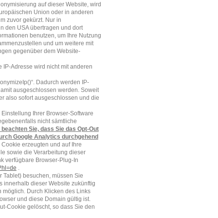
nonymisierung auf dieser Website, wird
Europäischen Union oder in anderen
 zuvor gekürzt. Nur in
in den USA übertragen und dort
nformationen benutzen, um Ihre Nutzung
sammenzustellen und um weitere mit
tungen gegenüber dem Website-
 IP-Adresse wird nicht mit anderen
nonymizeIp()“. Dadurch werden IP-
 damit ausgeschlossen werden. Soweit
r also sofort ausgeschlossen und die
Einstellung Ihrer Browser-Software
egebenenfalls nicht sämtliche
e beachten Sie, dass Sie das Opt-Out
durch Google Analytics durchgehend
 Cookie erzeugten und auf Ihre
le sowie die Verarbeitung dieser
nk verfügbare Browser-Plug-In
t?hl=de
.
r Tablet) besuchen, müssen Sie
s innerhalb dieser Website zukünftig
n möglich. Durch Klicken des Links
owser und diese Domain gültig ist.
ut-Cookie gelöscht, so dass Sie den