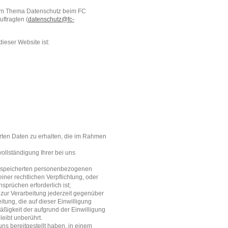
 zum Thema Datenschutz beim FC
ftragten (
datenschutz@fc-
ieser Website ist:
rten Daten zu erhalten, die im Rahmen
ollständigung Ihrer bei uns
gespeicherten personenbezogenen
iner rechtlichen Verpflichtung, oder
prüchen erforderlich ist;
g zur Verarbeitung jederzeit gegenüber
itung, die auf dieser Einwilligung
mäßigkeit der aufgrund der Einwilligung
leibt unberührt.
 uns
bereitgestellt haben, in einem