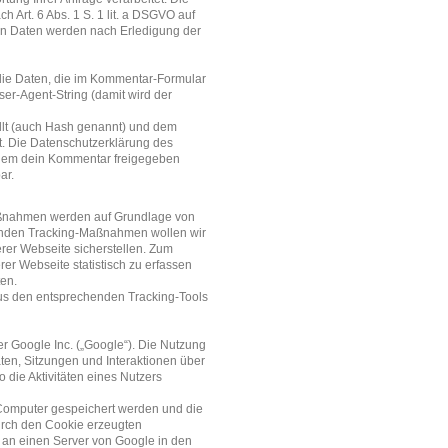
 Art. 6 Abs. 1 S. 1 lit. a DSGVO auf
enen Daten werden nach Erledigung der
ie Daten, die im Kommentar-Formular
r-Agent-String (damit wird der
llt (auch Hash genannt) und dem
t. Die Datenschutzerklärung des
dem dein Kommentar freigegeben
ar.
aßnahmen werden auf Grundlage von
mmenden Tracking-Maßnahmen wollen wir
rer Webseite sicherstellen. Zum
r Webseite statistisch zu erfassen
en.
us den entsprechenden Tracking-Tools
r Google Inc. („Google“). Die Nutzung
aten, Sitzungen und Interaktionen über
ie Aktivitäten eines Nutzers
m Computer gespeichert werden und die
urch den Cookie erzeugten
 an einen Server von Google in den