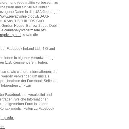
ysieren und regelmäßig verbessern zu
bessern und für Sie als Nutzer
nbezogene Daten in die USA übertragen
://www.privacyshield.gov/EU-US-
. 6 Abs. 1 S. 1 lit. f DS-GVO.
., Gordon House, Barrow Street, Dublin
le.com/analytics/terms/de.html
,
n/privacy.html
, sowie die
e der Facebook Ireland Ltd., 4 Grand
unktionen in eigener Verantwortung
nen (z.B. Kommentieren, Teilen,
sse sowie weitere Informationen, die
n werden verwendet, um uns als
anspruchnahme der Facebook-Seite zur
r folgendem Link zur
r Facebook Ltd. verarbeitet und
ertragen. Welche Informationen
 in allgemeiner Form in seinen
 Kontaktmöglichkeiten zu Facebook
:
http://de-
/de-