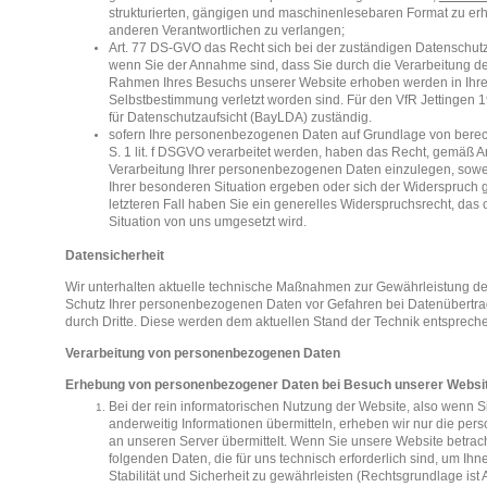
strukturierten, gängigen und maschinenlesebaren Format zu erh
anderen Verantwortlichen zu verlangen;
Art. 77 DS-GVO das Recht sich bei der zuständigen Datenschut
wenn Sie der Annahme sind, dass Sie durch die Verarbeitung 
Rahmen Ihres Besuchs unserer Website erhoben werden in Ihrem
Selbstbestimmung verletzt worden sind. Für den VfR Jettingen 
für Datenschutzaufsicht (BayLDA) zuständig.
sofern Ihre personenbezogenen Daten auf Grundlage von berecht
S. 1 lit. f DSGVO verarbeitet werden, haben das Recht, gemäß
Verarbeitung Ihrer personenbezogenen Daten einzulegen, soweit
Ihrer besonderen Situation ergeben oder sich der Widerspruch g
letzteren Fall haben Sie ein generelles Widerspruchsrecht, da
Situation von uns umgesetzt wird.
Datensicherheit
Wir unterhalten aktuelle technische Maßnahmen zur Gewährleistung de
Schutz Ihrer personenbezogenen Daten vor Gefahren bei Datenübertr
durch Dritte. Diese werden dem aktuellen Stand der Technik entsprech
Verarbeitung von personenbezogenen Daten
Erhebung von personenbezogener Daten bei Besuch unserer Websi
Bei der rein informatorischen Nutzung der Website, also wenn Sie
anderweitig Informationen übermitteln, erheben wir nur die pe
an unseren Server übermittelt. Wenn Sie unsere Website betrac
folgenden Daten, die für uns technisch erforderlich sind, um I
Stabilität und Sicherheit zu gewährleisten (Rechtsgrundlage ist Ar