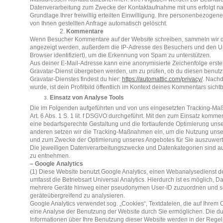
Datenverarbeitung zum Zwecke der Kontaktaufnahme mit uns erfolgt nach
Grundlage Ihrer freiwillig erteilten Einwilligung. Ihre personenbezog
von Ihnen gestellten Anfrage automatisch gelöscht.
2.
Kommentare
Wenn Besucher Kommentare auf der Website schreiben, sammeln wir d
angezeigt werden, außerdem die IP-Adresse des Besuchers und den Use
Browser identifiziert), um die Erkennung von Spam zu unterstützen.
Aus deiner E-Mail-Adresse kann eine anonymisierte Zeichenfolge erste
Gravatar-Dienst übergeben werden, um zu prüfen, ob du diesen benutz
Gravatar-Dienstes findest du hier:
https://automattic.com/privacy/
. Nach
wurde, ist dein Profilbild öffentlich im Kontext deines Kommentars sichtb
Einsatz von Analyse Tools
Die im Folgenden aufgeführten und von uns eingesetzten Tracking-M
Art. 6 Abs. 1 S. 1 lit. f DSGVO durchgeführt. Mit den zum Einsatz ko
eine bedarfsgerechte Gestaltung und die fortlaufende Optimierung unse
anderen setzen wir die Tracking-Maßnahmen ein, um die Nutzung unsere
und zum Zwecke der Optimierung unseres Angebotes für Sie auszuwert
Die jeweiligen Datenverarbeitungszwecke und Datenkategorien sind a
zu entnehmen.
– Google Analytics
(1) Diese Website benutzt Google Analytics, einen Webanalysedienst de
umfasst die Betriebsart Universal Analytics. Hierdurch ist es möglich, D
mehrere Geräte hinweg einer pseudonymen User-ID zuzuordnen und so d
geräteübergreifend zu analysieren.
Google Analytics verwendet sog. „Cookies“, Textdateien, die auf Ihre
eine Analyse der Benutzung der Website durch Sie ermöglichen. Die d
Informationen über Ihre Benutzung dieser Website werden in der Regel