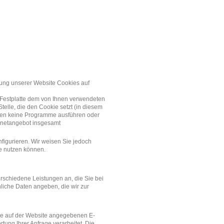
zung unserer Website Cookies auf
r Festplatte dem von Ihnen verwendeten
elle, die den Cookie setzt (in diesem
nnen keine Programme ausführen oder
ernetangebot insgesamt
figurieren. Wir weisen Sie jedoch
te nutzen können.
rschiedene Leistungen an, die Sie bei
liche Daten angeben, die wir zur
 die auf der Website angegebenen E-
ung Ihrer Anfrage verarbeitet. Die