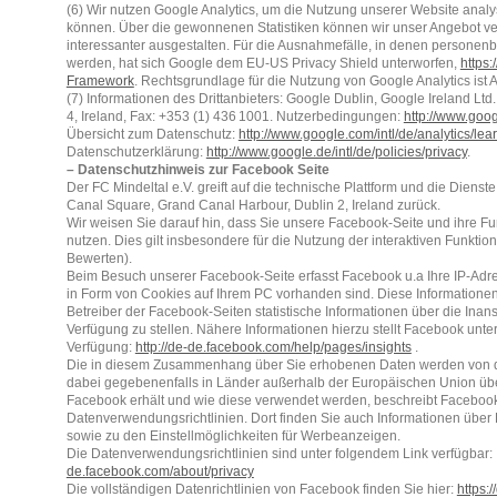
(6) Wir nutzen Google Analytics, um die Nutzung unserer Website anal
können. Über die gewonnenen Statistiken können wir unser Angebot ver
interessanter ausgestalten. Für die Ausnahmefälle, in denen persone
werden, hat sich Google dem EU-US Privacy Shield unterworfen,
https
Framework
. Rechtsgrundlage für die Nutzung von Google Analytics ist Art
(7) Informationen des Drittanbieters: Google Dublin, Google Ireland Ltd
4, Ireland, Fax: +353 (1) 436 1001. Nutzerbedingungen:
http://www.goog
Übersicht zum Datenschutz:
http://www.google.com/intl/de/analytics/lear
Datenschutzerklärung:
http://www.google.de/intl/de/policies/privacy
.
– Datenschutzhinweis zur Facebook Seite
Der FC Mindeltal e.V. greift auf die technische Plattform und die Dienst
Canal Square, Grand Canal Harbour, Dublin 2, Ireland zurück.
Wir weisen Sie darauf hin, dass Sie unsere Facebook-Seite und ihre F
nutzen. Dies gilt insbesondere für die Nutzung der interaktiven Funktio
Bewerten).
Beim Besuch unserer Facebook-Seite erfasst Facebook u.a Ihre IP-Adre
in Form von Cookies auf Ihrem PC vorhanden sind. Diese Informatione
Betreiber der Facebook-Seiten statistische Informationen über die In
Verfügung zu stellen. Nähere Informationen hierzu stellt Facebook unte
Verfügung:
http://de-de.facebook.com/help/pages/insights
.
Die in diesem Zusammenhang über Sie erhobenen Daten werden von de
dabei gegebenenfalls in Länder außerhalb der Europäischen Union üb
Facebook erhält und wie diese verwendet werden, beschreibt Facebook
Datenverwendungsrichtlinien. Dort finden Sie auch Informationen über
sowie zu den Einstellmöglichkeiten für Werbeanzeigen.
Die Datenverwendungsrichtlinien sind unter folgendem Link verfügbar
de.facebook.com/about/privacy
Die vollständigen Datenrichtlinien von Facebook finden Sie hier:
https:/