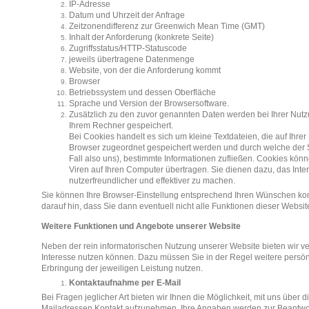
IP-Adresse
Datum und Uhrzeit der Anfrage
Zeitzonendifferenz zur Greenwich Mean Time (GMT)
Inhalt der Anforderung (konkrete Seite)
Zugriffsstatus/HTTP-Statuscode
jeweils übertragene Datenmenge
Website, von der die Anforderung kommt
Browser
Betriebssystem und dessen Oberfläche
Sprache und Version der Browsersoftware.
Zusätzlich zu den zuvor genannten Daten werden bei Ihrer Nut
Ihrem Rechner gespeichert.
Bei Cookies handelt es sich um kleine Textdateien, die auf Ihre
Browser zugeordnet gespeichert werden und durch welche der St
Fall also uns), bestimmte Informationen zufließen. Cookies kö
Viren auf Ihren Computer übertragen. Sie dienen dazu, das Int
nutzerfreundlicher und effektiver zu machen.
Sie können Ihre Browser-Einstellung entsprechend Ihren Wünschen kon
darauf hin, dass Sie dann eventuell nicht alle Funktionen dieser Websi
Weitere Funktionen und Angebote unserer Website
Neben der rein informatorischen Nutzung unserer Website bieten wir ve
Interesse nutzen können. Dazu müssen Sie in der Regel weitere persön
Erbringung der jeweiligen Leistung nutzen.
Kontaktaufnahme per E-Mail
Bei Fragen jeglicher Art bieten wir Ihnen die Möglichkeit, mit uns über
Mailadressen Kontakt aufzunehmen. Ihre Angaben werden zur Beantwort