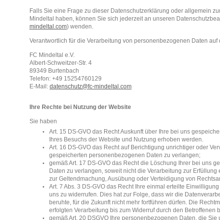
Falls Sie eine Frage zu dieser Datenschutzerklärung oder allgemein
Mindeltal haben, können Sie sich jederzeit an unseren Datenschutzbeau
mindeltal.com
) wenden.
Verantwortlich für die Verarbeitung von personenbezogenen Daten auf d
FC Mindeltal e.V.
Albert-Schweitzer-Str. 4
89349 Burtenbach
Telefon: +49 15254760129
E-Mail:
datenschutz@fc-mindeltal.com
Ihre Rechte bei Nutzung der Website
Sie haben
Art. 15 DS-GVO das Recht Auskunft über Ihre bei uns gespeiche
Ihres Besuchs der Website und Nutzung erhoben werden.
Art. 16 DS-GVO das Recht auf Berichtigung unrichtiger oder Verv
gespeicherten personenbezogenen Daten zu verlangen;
gemäß Art. 17 DS-GVO das Recht die Löschung Ihrer bei uns 
Daten zu verlangen, soweit nicht die Verarbeitung zur Erfüllung e
zur Geltendmachung, Ausübung oder Verteidigung von Rechtsans
Art. 7 Abs. 3 DS-GVO das Recht Ihre einmal erteilte Einwilligun
uns zu widerrufen. Dies hat zur Folge, dass wir die Datenverarbe
beruhte, für die Zukunft nicht mehr fortführen dürfen. Die Recht
erfolgten Verarbeitung bis zum Widerruf durch den Betroffenen b
gemäß Art. 20 DSGVO Ihre personenbezogenen Daten,
die Sie