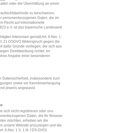
alten oder die Übermittlung an einen
zaufsichtsbehörde zu beschweren,
der personenbezogenen Daten, die im
 Recht auf informationelle
1923 e.V. ist das bayerische Landesamt
igten Interessen gemäß Art. 6 Abs. 1
 Art. 21 DSGVO Widerspruch gegen die
 dafür Gründe vorliegen, die sich aus
egen Direktwerbung richtet. Im
s ohne Angabe einer besonderen
r Datensicherheit, insbesondere zum
agungen sowie vor Kenntniserlangung
end jeweils angepasst.
te
 sich nicht registrieren oder uns
rsonenbezogenen Daten, die Ihr Browser
hten möchten, erheben wir die
hnen unsere Website anzuzeigen und die
t. 6 Abs. 1 S. 1 lit. f DS-GVO)